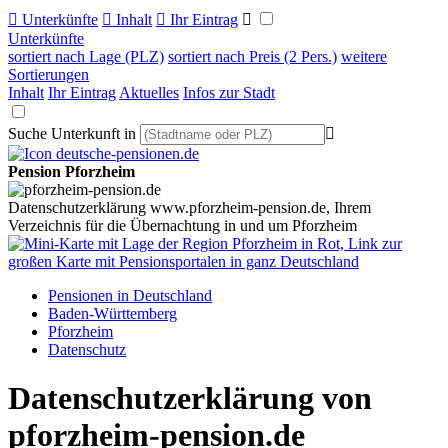

Unterkünfte

Inhalt

Ihr Eintrag

Unterkünfte
sortiert nach Lage (PLZ)
sortiert nach Preis (2 Pers.)
weitere
Sortierungen
Inhalt
Ihr Eintrag
Aktuelles
Infos zur Stadt
Suche Unterkunft in

Pension Pforzheim
Datenschutzerklärung www.pforzheim-pension.de, Ihrem
Verzeichnis für die Übernachtung in und um Pforzheim
Pensionen in Deutschland
Baden-Württemberg
Pforzheim
Datenschutz
Datenschutzerklärung von
pforzheim-pension.de